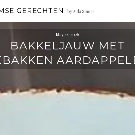
AMSE GERECHTEN
by Aida Smore
of winlijn.
e wiskunde die gaan in hen zal u helpen een meer verantwoor
May 22, 2026
n Coin is een munt die op elke rol kan verschijnen..
BAKKELJAUW MET
EN
EBAKKEN AARDAPPEL
emakkelijk te maken om degenen te vinden waarin u geÃ¯nter
er staat of beweegt, om het tempo, stijl, positionering en be
armate de vertragingen blijven voortduren, hebben de woeden
ment opzettelijk niet voor te leggen aan het grote publiek e