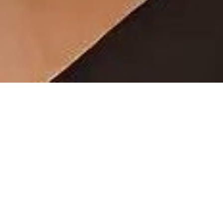
n
d gemaakt.