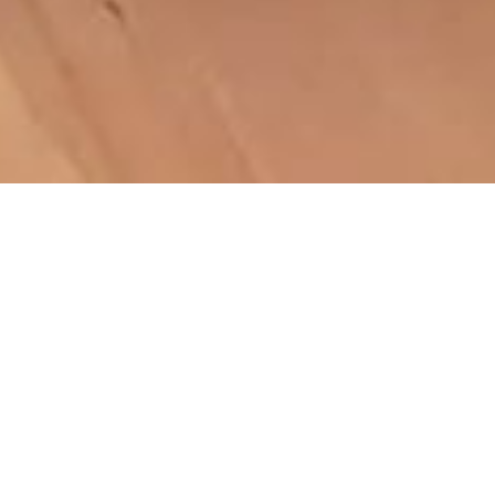
 met gebakken aardappelen
heerlijke, ouderwetse Surinaamse stijl bakkeljauw met gebakke
es — simpel maar vol smaak. Precies zoals thuis vroeger wer
EDIËNTEN:
gezouten bakkeljauw
pelen, in kleine blokjes