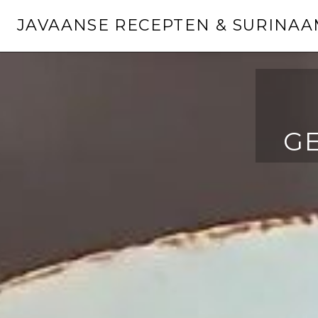
Skip
NIEUW ONLINE CASINO ALMERE
JAVAANSE RECEPTEN & SURINA
to
content
Baccarat Casino Vs
: Monkey wild symbolen, ongeacht de lijn 
Casino App Voor Android
- Het begrijpen van de games en d
Supraplay Casino Bonuscode En Promoties 2026
: De Drago
EUROMILLIONS BREDA UITSLAG
G
Blackjack Met Vrienden
De gidsen zijn onderverdeeld in categorieÃ«n om het u g
Casino Termen
Voetbal tactieken variÃ«ren van de manier waarop een spel
De herziening van het Witboek is nog aan de gang en na
herziening hebben meegewerkt ervan beschuldigd het docu