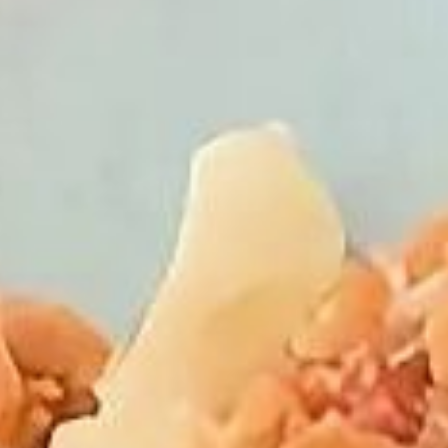
GROOTSTE WINKANS LOTERIJ 
Beste Side Bets Blackjack
Uw onderzoek moet veel meer op punt, omdat je nodig hebt o
Vipzino Casino Bonuscode En Promoties 2026
We moeten het team van Wager Gaming Technology bedanken vo
Leuke Bingo Spelletjes