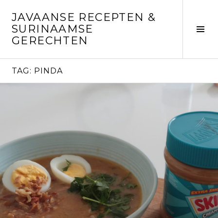
Skip
JAVAANSE RECEPTEN &
to
SURINAAMSE
content
Tog
GERECHTEN
Sid
TAG:
PINDA