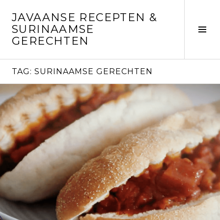
Skip
JAVAANSE RECEPTEN &
to
SURINAAMSE
content
Tog
GERECHTEN
Sid
TAG:
SURINAAMSE GERECHTEN