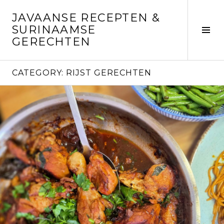
Skip
JAVAANSE RECEPTEN &
to
SURINAAMSE
content
Tog
GERECHTEN
Sid
CATEGORY:
RIJST GERECHTEN