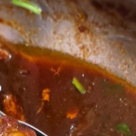
Happy Slots Casino Review En Ervaringen 2026
Wanneer Dreamcatchers land, aangrenzende
symbolen (ook degenen boven en onder), zal
upgraden naar het volgende niveau.
Populairste Poker Nederland
De technologie achter deze was gewoon niet
geavanceerd genoeg en het Internet beschikbaar, op
het moment, was niet in staat om een consistente hoge
kwaliteit video-output te ondersteunen.
We kunnen zien dat het spel ontwerpers en
kunstenaars, maar veel werk in dit spel door het
creÃ«ren van 5 hoge waarde speelkaart symbolen
(populair in veel slot games), 5 verschillende cocktail
drank symbolen en 5 wild symbolen.