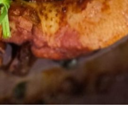
Laat alles zachtjes sudderen tot de kip boterzacht is
en de saus donker, glanzend en vol van smaak. Die