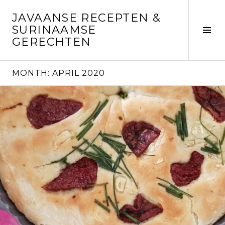
Skip
JAVAANSE RECEPTEN &
to
SURINAAMSE
content
Tog
GERECHTEN
Sid
MONTH:
APRIL 2020