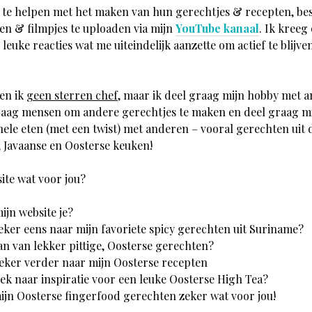
e helpen met het maken van hun gerechtjes & recepten, bes
en & filmpjes te uploaden via mijn
YouTube kanaal
. Ik kreeg
n leuke reacties wat me uiteindelijk aanzette om actief te blijve
ben ik
geen sterren chef
, maar ik deel graag mijn hobby met a
raag mensen om andere gerechtjes te maken en deel graag mi
nele eten (met een twist) met anderen – vooral gerechten uit 
 Javaanse en Oosterse keuken!
ite wat voor jou?
ijn website je?
zeker eens naar mijn favoriete spicy gerechten uit Suriname?
fan van lekker pittige, Oosterse gerechten?
zeker verder naar mijn Oosterse recepten
oek naar inspiratie voor een leuke Oosterse High Tea?
mijn Oosterse fingerfood gerechten zeker wat voor jou!