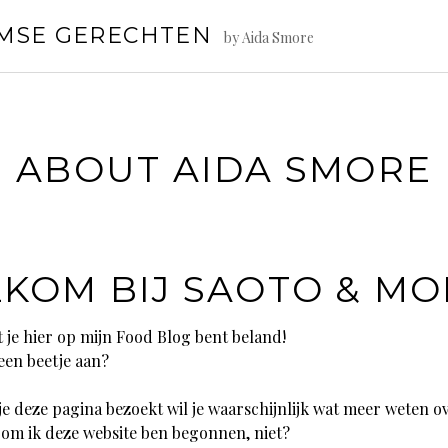
NLINE
AMSE GERECHTEN
by Aida Smore
prachtige mix van hoog octaangehalte entertainment en gemeten
lackjack uitbetalingen kost je 1,4% van je gemiddelde inzet p
t koel, kalm en verzameld.
ABOUT AIDA SMORE
LEM
 15,000 munt uitbetaling aan alle gelukkige spelers.
KOM BIJ SAOTO & MO
st dan uw vaardigheden in De live casino-sectie.
 je hier op mijn Food Blog bent beland!
 een beetje aan?
je deze pagina bezoekt wil je waarschijnlijk wat meer weten ov
ER NATIONALE LOTERIJ
om ik deze website ben begonnen, niet?