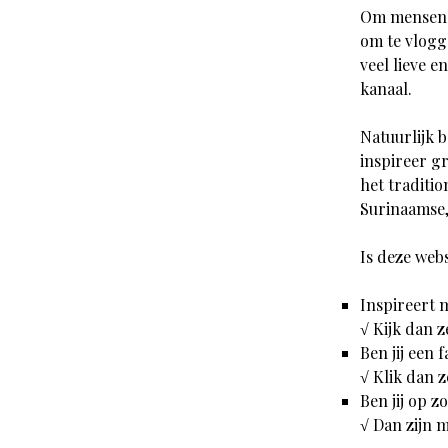
Om mensen t
om te vlogg
veel lieve e
kanaal.
Natuurlijk 
inspireer g
het traditio
Surinaamse,
Is deze webs
Inspireert m
√ Kijk dan 
Ben jij een 
√ Klik dan 
Ben jij op z
√ Dan zijn 