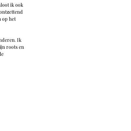
loot ik ook
 ontzettend
n op het
nderen. Ik
jn roots en
de