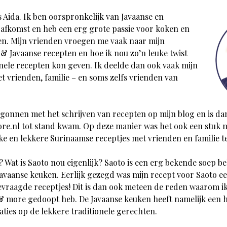
s Aida. Ik ben oorspronkelijk van Javaanse en
oedkeuring, waardoor de algehele eerlijkheid van de site.
afkomst en heb een erg grote passie voor koken en
ten. Mijn vrienden vroegen me vaak naar mijn
 SSL-beveiligingscertificaten die zorgen voor veilige, eerlij
& Javaanse recepten en hoe ik nou zo’n leuke twist
onele recepten kon geven. Ik deelde dan ook vaak mijn
t vrienden, familie – en soms zelfs vrienden van
egonnen met het schrijven van recepten op mijn blog en is da
e.nl tot stand kwam. Op deze manier was het ook een stuk m
ke en lekkere Surinaamse receptjes met vrienden en familie te
 Wat is Saoto nou eigenlijk? Saoto is een erg bekende soep be
avaanse keuken. Eerlijk gezegd was mijn recept voor Saoto e
vraagde receptjes! Dit is dan ook meteen de reden waarom i
& more gedoopt heb. De Javaanse keuken heeft namelijk een h
iaties op de lekkere traditionele gerechten.