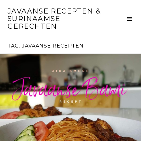
Skip
JAVAANSE RECEPTEN &
to
SURINAAMSE
content
Tog
GERECHTEN
Sid
TAG:
JAVAANSE RECEPTEN