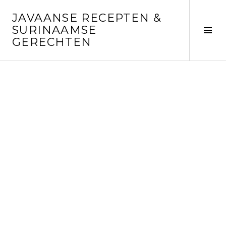
Skip
JAVAANSE RECEPTEN &
to
SURINAAMSE
content
Tog
GERECHTEN
Sid