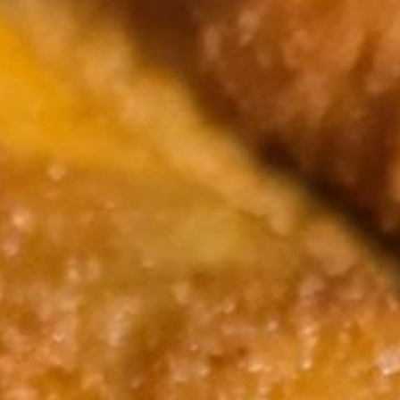
winnen.
Poker Lage Storting
Het is de belangrijkste reden waarom veel mensen
graag een casino bezoeken online, offline of
traditioneel.
Ja, en je kunt het nu zelf zien.
TREKKING ENSCHEDE LOTERIJ
Roulette Vanaf 5 Euro
Wat je ook wilt doen bij Cocoa Casino, Je zult genieten van het
krijgen van toegang tot een sterling reeks fantastische
spellen en kansen om te winnen.
Auto Roulette Casino Nederland
Nogmaals, zijn dezelfde regels als de vorige behalve de
multiplier waarden worden verdubbeld, gaande van 14x tot