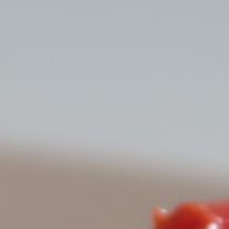
en van alle leeftijden te komen.