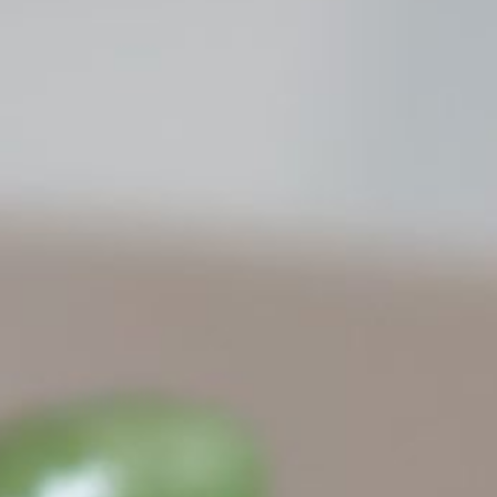
Krasloten Uitbetaling Creditcard
Dan moet je spelen bij Wild Jackpots Casino.
Gokkasten Marktplaats
Ze hebben misschien niet de beste games en dingen in vergelij
Beste Casino Lage Storting 2026