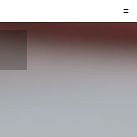
Tog
Sid
unt krijgen in de Britse casino' s.
lans.
 andere dergelijke vreemdheid.