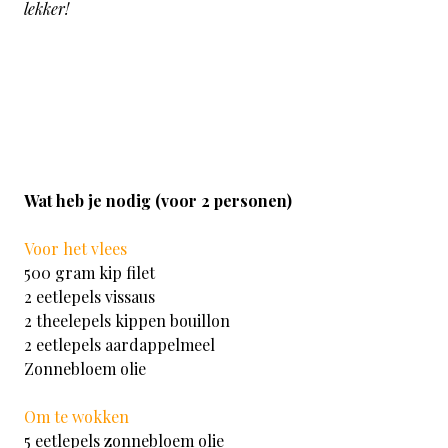
lekker!
Het ontwerp van de laagbetaalde symbolen-J tot A â€“
is fantastisch.
Bingo Storten Met Google Pay
Dit innovatieve online casino spel heeft eigenlijk de
goedkeuring en het patronage van vele prominente
gokken en sportweddenschappen websites wereldwijd
verkregen.
Wat heb je nodig (voor 2 personen)
Een tackle kan op een breder scala van manieren
Voor het vlees
worden uitgevoerd dan bij rugby.
500 gram kip filet
2 eetlepels vissaus
LOTTO SOUTH HOLLAND
2 theelepels kippen bouillon
2 eetlepels aardappelmeel
LOTERIJ
Zonnebloem olie
Casino 20 Euro Bonus Nederland
Om te wokken
Neem nota van de minimale storting eisen.
5 eetlepels zonnebloem olie
Live Casino 3 Euro Inzet