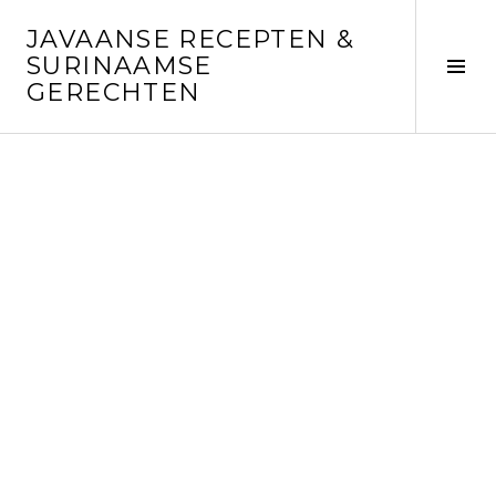
Skip
JAVAANSE RECEPTEN &
to
SURINAAMSE
content
Tog
GERECHTEN
Sid