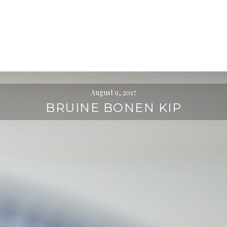
Om voor een casino om een top rating van ons te
krijgen, zouden we verwachten dat een live casino
sectie.
We weten allemaal dat casinospellen een belangrijk
kenmerk zijn van elk casino.
MORGENSTOND GOKKASTEN
August 9, 2017
BRUINE BONEN KIP
Roulette Minimum 10 Cent
Na het uitstellen van toernooien in de VS en AziÃ«, heeft
Partypoker de kibosh op festivals in Europa gezet.
Live Casino Storten Met Bankoverschrijving
U kunt casino recensies lezen voor elke nieuwe provider hier.
Gokhal Groningen