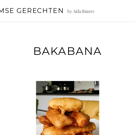
AMSE GERECHTEN
by Aida Smore
-oudste senator, is nog de junior senator in Vermont als Patrick
der.
 machine en plotseling vind je het hebben van een goede tijd, e
BAKABANA
se gokken wet, en de oprichting van dergelijke ondernemingen
e casino cadeauwinkels.