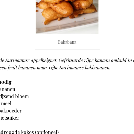
IE INLOGGEN
rende ex-vriendin.
op zoek naar een patroon om te proberen om de uitkomst van d
Bakabana
de Surinaamse appelbeignet. Gefrituurde rijpe banaan omhuld in 
een fruit bananen maar rijpe Surinaamse bakbananen.
nodig
bananen
frijzend bloem
stmeel
 bakpoeder
rietsuiker
gedroogde kokos (optioneel)