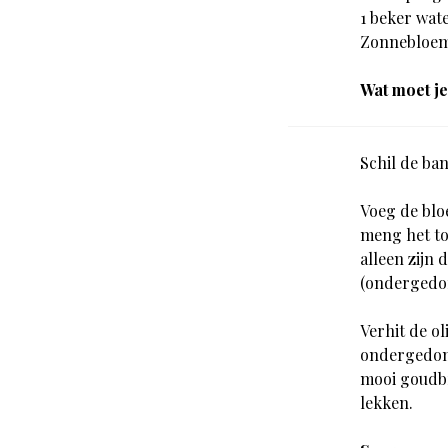
1 beker wat
Zonnebloem
Wat moet j
Schil de ban
Voeg de blo
meng het to
alleen zijn 
(ondergedo
Verhit de ol
ondergedomp
mooi goudbr
lekken.