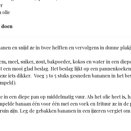
er
 olie
e doen
anen en snijd ze in twee helften en vervolgens in dunne plakj
em, meel, suiker, zout, bakpoeder, kokos en water in een die
t een mooi glad beslag. Het beslag lijkt op een pannenkoeken
deze iets dikker. Voeg 3 to 5 stuks gesneden bananen in het be
mpeld).
ie in een diepe pan op middelmatig vuur. Als het olie heet is, h
elde banaan één voor één met een vork en frituur ze in de 
uin zijn. Leg de gebakken bananen in een ijzeren vergiet om u