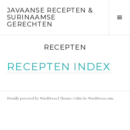
Skip
BETROUWBARE BUITENLANDSE
JAVAANSE RECEPTEN &
to
LOTERIJEN
SURINAAMSE
content
Tog
GERECHTEN
Sid
Casino Met Blueprint Gaming Spellen
: Als u wilt geven
een andere operator een schot, hier is een lijst van top casino
sites vergelijkbaar met Spin rijkdom met dezelfde
RECEPTEN
welkomstbonus van 500 spins.
Gokkasten Kansen
- Deze maand win je een extra prijs bij
RECEPTEN INDEX
het vullen van je hele scherm met het A-symbool, het K-
symbool of het Q-symbool.
5 Euro Gratis Casino Bonus
: Vandaag de dag zijn slots de
meest gespeelde casinospellen en ze worden geleverd met
een scala aan spannende thema's.
Proudly powered by WordPress
|
Theme: Cubic by
WordPress.com
.
POKERKAMPIOENSCHAP
AMSTERDAM