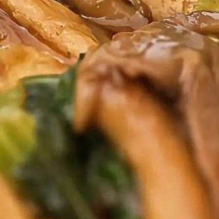
Gewonnen Online Casino