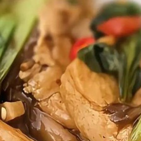
om te proberen het casino spel shows als gekke tijd,
bliksem roulette, Dream catcher, enz.
Snelste Bitcoin Casino
Bij de meeste online casino's worden de leaderboards
in real time bijgewerkt.
Laad het, en youll zie de rollen in een portret frame,
met het museum op de achtergrond.
ONLINE CASINO AUTOMATEN
Casino Namur Openingsuren
Als youre een speler die geniet van de meer geavanceerde
aard van vijf reel video slots dan heb je zeker niet te missen
op een van de actie, hetzij, met Novomatic leading the way.
Gokken In Aalsmeer
Meld je aan bij een van de aanbevolen online bingozalen en
claim maximale gratis bingobonus bij aanmelden.