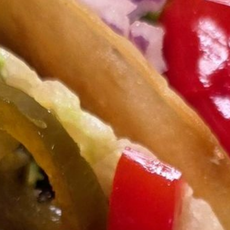
Bingo Betalen Met Prepaid Kaart
Het enige wat je hoeft te doen is op spin drukken en
dan weer draaien.
Casino Bij Laren
Alvorens te kijken, beslissen welk type inschrijfbonus
het meest winstgevend zal zijn.
Maar dit betekent niet dat de echte speelhallen
onrendabel zijn geworden.
ONLINE CASINO ZAANSTAD MET
GRATIS STARTGELD
Nieuwe Goksite Met Vergunning
Het spel is altijd populair onder gokkers geweest.
Casino Medium Volatiliteit Gokkasten
Omdat er zo veel Portugal casino's online, gamers hebben tal